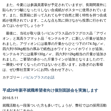
また、今夏には参議員選挙が予定されていますが、長期間屋外に
貼られつつ皺になったりしない合成紙がポスターに使用されていま
す。また、投票箱に折って入れても中で自然と開く特性を持つ合成
紙が使用されています。こんな点も気に掛けながら投票に行かれて
みてはいかがでしょうか？
最後に、当社が取り扱うパピルプラス品のラフグロス品「アヴィ
オン」と嵩高ラフマット品「モンテルキア」に新しい斤量が追加さ
れました。アヴィオンには最厚の斤量からひとつ下の174.5g／㎡、
四六判150kg相当の厚みで紙色はホワイトとハイホワイトが追加。
モンテルキアには最厚130g／㎡、四六判112kg相当の斤量が追加さ
れました。ご要望の多かった斤量ラインが追加となりましたので、
一層使いやすくなったのではないかと思います。お急ぎのお客様
は、ぜひ弊社営業マンにお問い合わせ下さい。
カテゴリー：
パピルプラスのお話
平成29年新卒就職希望者向け個別面談会を実施します
2016.5.11
就職活動も一段落ついた方も多いでしょうが、弊社ではの採用活動
はまだまだこれから。