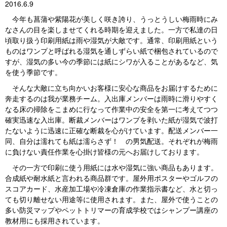
2016.6.9
今年も菖蒲や紫陽花が美しく咲き誇り、うっとうしい梅雨時にみ
なさんの目を楽しませてくれる時期を迎えました。一方で私達の日
頃取り扱う印刷用紙は雨や湿気が大敵です。通常、印刷用紙という
ものはワンプと呼ばれる湿気を通しずらい紙で梱包されているので
すが、湿気の多い今の季節には紙にシワが入ることがあるなど、気
を使う季節です。
そんな大敵に立ち向かいお客様に安心な商品をお届けするために
奔走するのは我が業務チーム。入出庫メンバーは雨時に滑りやすく
なる床の掃除をこまめに行なって作業中の安全を第一に考えてつつ
確実迅速な入出庫。断裁メンバーはワンプを剥いた紙が湿気で波打
たないように迅速に正確な断裁を心がけています。配送メンバー一
同、自分は濡れても紙は濡らさず！ の男気配送。それぞれが梅雨
に負けない責任作業を心掛け皆様の元へお届けしております。
その一方で印刷に使う用紙には水や湿気に強い商品もあります。
合成紙や耐水紙と言われる商品群です。屋外用ポスターやゴルフの
スコアカード、水産加工場や冷凍倉庫の作業指示書など、水と切っ
ても切り離せない用途等に使用されます。また、屋外で使うことの
多い防災マップやペットトリマーの育成学校ではシャンプー講座の
教材用にも採用されています。