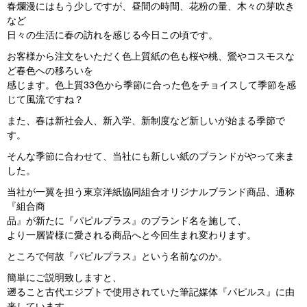
春爛漫にはもう少しですが、昼間の時間、花粉の量、木々の芽吹き
など
日々の生活に春の訪れを感じる今日この頃です。
お客様から注文をいただく色上質紙の色も桜や桃、鶯やコスモスな
ど春色への移ろいを
感じます。色上質33色から季節に合った色をチョイスして季節を感
じて風流ですね？
また、春は新社会人、新入学、新制度など新しいが始まる季節で
す。
そんな季節に合わせて、当社にも新しい紙のブランドがやって来ま
した。
当社が一翼を担う東京洋紙協同組合オリジナルブランド商品、通称
『組合商
品』が新たに『パピルプラス』のブランド名を施して、
より一層皆様に愛される商品へと今回生まれ変わります。
ところで何故『パピルプラス』という名前なのか。
簡単にご説明致しますと、
遡ること古代エジプトで使用されていた筆記媒体『パピルス』に由
来しています。