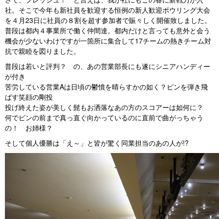
社。そこで今年も新社員を歓迎する恒例の新人歓迎ボウリング大会
を４月23日に社員の８割を超す参加者で賑々しく開催致しました。
普段は都内４事業所で働く仲間達。都内だけと言っても意外と会う
機会が少ないわけですが一箇所に集合して17チームの熱きチーム対
抗で親睦を図りました。
普段は若いと評判？ の、あの営業部長にも遂にシニアハンディー
が付き
苦労している営業Aは日頃の鬱憤を晴らすかの如く？ピンを弾き飛
ばす笑顔の剛投
投げ終えた姿が美しく髭もお洒落なあの方のスコアーは如何に？
何でピンの前まで真っ直ぐ向かっているのに直前で曲がっちゃう
の！ お姉様？
そして個人優勝は「え～」と皆が驚く同業担当のあの人が!?