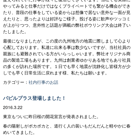
やってみると仕事だけではなくプライベートでも繋がる機会ができ
たり、普段の仕事をしている姿からは想像で居ない意外な一面が見
えたりと、思ったよりは好評なご様子。投げる姿に歓声やツッコミ
が上がりつつ、意外性と話題が満載の弊社ボウリング大会は終了い
たしました。
最後になりましたが、この度の九州地方の地震に際しまして心より
心配しております。私達に出来る事は数少ないですが、当社社員の
親族にも避難されている方がいらっしゃいます。弊社オリジナル商
品の製造工場もあります。九州は創業者ゆかりある地でもあり社員
の多くが訪れた場所です。１日でも早く地震が沈静化し皆様方が少
しでも早く日常生活に戻れます様、私たちは願います。
カテゴリー：
社内行事のお話
パピルプラス登場しました！
2016.3.22
東京もついに昨日桜の開花宣言が発表されました。
春の陽射しがポカポカと、道行く人の装いもだんだんと軽やかに春
めいてきました。