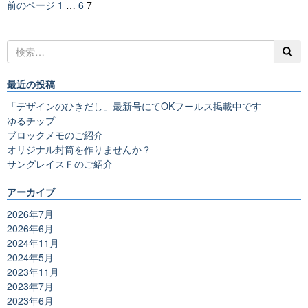
投
ペ
ペ
ペ
前のページ
1
…
6
7
ん
稿
ー
ー
ー
っ
の
ジ
ジ
ジ
て
ペ
何
ー
を
ジ
最近の投稿
し
送
て
り
「デザインのひきだし」最新号にてOKフールス掲載中です
い
ゆるチップ
る
ブロックメモのご紹介
の？
オリジナル封筒を作りませんか？
そ
サングレイスＦのご紹介
の
1：
アーカイブ
卸
2026年7月
商
2026年6月
と
2024年11月
は
2024年5月
2023年11月
2023年7月
2023年6月