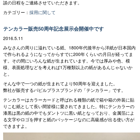
談の日程をご連絡させていただきます。
カテゴリー：
採用に関して
テンカラー販売50周年記念展示会開催中です
2016.5.11
みなさんの周りに溢れている紙、1800年代後半から洋紙が日本国内
で作られるようになってからすでに200年くらいの月日が経ってま
す。その間にいろんな紙が生まれています。今では厚みや色、模
様、表面処理などを考えれば1万種類以上の紙があるんじゃないか
と。
そんな中で一つの紙が生まれてより50周年を迎えました。
弊社が販売するパピルプラスブランドの「テンカラー」です。
テンカラーはカラーカードと呼ばれる種類の紙で箱や箱の外装に貼
りこむ紙として長い間皆様に愛されてきました。特にテンカラーの
漆黒は黒の紙の中でもダントツに黒い紙となっており、金属箔によ
る文字やロゴを押すと紙のパッケージなのに高級感が出る使い方が
できますよ。