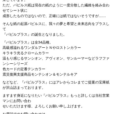
ただ、パピルス紙は現在の紙のように一度分散した繊維を絡み合わ
せてシート状に
成形したものではないので、正確には紙ではないそうですが……
そんな紙の起源パピルスに、我々の夢と希望と未来志向をプラスし
て
『パピルプラス』の誕生となりました。
『パピルプラス』は全34品種。
高級感溢れるワンダルアートＮやロストンカラー
キラキラ光るクロームカラー
温もり感じるサンシオン、アヴィオン、サンルーマーなどラフファ
ンシーシリーズ
色カードの定番テンカラー
震災復興支援商品モンテシオン＆モンテルキア
などなど、『パピルプラス』にはアレからコレまでご提案の宝庫紙
が沢山詰まっております。
ますます身近になりたい『パピルプラス』もっと詳しくは当社営業
マンにお問い合わ
せいただけます様、よろしくお願い申し上げます。
お電話でのお問い合わせは