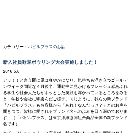
カテゴリー：
パピルプラスのお話
新入社員歓迎ボウリング大会実施しました！
2016.5.6
アッ！！と言う間に風は爽やかになり、気持ちも浮き立つゴールデ
ンウイーク間近な４月後半、通勤中に見かけるフレッシュ感あふれ
る学生や社会人たちがホッとした笑顔を浮かべているところをみる
と、学校や会社に馴染んだご様子。同じように、我らの新ブランド
「パピルプラス」もお客様から「あれ！なんだっけ？」とのお声を
聞きつつ、皆様に愛されるブランド名への歩みを日々深めておりま
す。（「パピルプラス」は東京洋紙協同組合商品全体の新ブランド
名です）
さて、フレッシュ！ と言えば、我が社にもこの春に新戦力が入