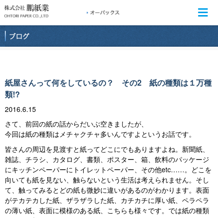
Togg
navi
紙屋さんって何をしているの？ その2 紙の種類は１万種
類!?
2016.6.15
さて、前回の紙の話からだいぶ空きましたが、
今回は紙の種類はメチャクチャ多いんですよというお話です。
皆さんの周辺を見渡すと紙ってどこにでもありますよね。新聞紙、
雑誌、チラシ、カタログ、書類、ポスター、箱、飲料のパッケージ
にキッチンペーパーにトイレットペーパー、その他etc……。どこを
向いても紙を見ない、触らないという生活は考えられません。そし
て、触ってみるとどの紙も微妙に違いがあるのがわかります。表面
がテカテカした紙、ザラザラした紙、カチカチに厚い紙、ペラペラ
の薄い紙、表面に模様のある紙、こちらも様々です。では紙の種類