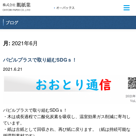
Togg
navi
2021年6月
月:
パピルプラスで取り組むSDGｓ！
2021.6.21
パピルプラスで取り組むSDGｓ！
・木は成長過程で二酸化炭素を吸収し、温室効果ガス削減に寄与し
ています。
・紙は古紙として回収され、再び紙に戻ります。（紙は持続可能な
循環型素材です）