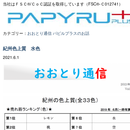
当社はＦＳＣ®/ＣｏＣ認証を取得しています（FSC®-Ｃ012741）
カテゴリー：
おおとり通信
パピルプラスのお話
紀州色上質 水色
2021.6.1