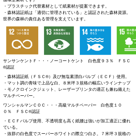
・プラスチック代替素材として紙素材が提案できます。
・森林認証紙は「適切に管理されている」と認証された森林資源。
世界の森林の責任ある管理を支えています。
サンサンケントＦ・・・ノーコートケント 白色度９３％ ＦＳＣ
®認証
・森林認証紙（ＦＳＣ®）及び無塩素漂白パルプ（ＥＣＦ）使用。
・マット調の青味で上品な白、８米坪３規格の幅広いラインナップ
・モノクロインクジェット、レーザープリンタの適正も兼ね備えた
マルチペーパー。
ワンシャルマンＣＯＣ・・・高級マルチペーパー 白色度１０
０％ ＦＳＣ®認証
・ＥＣＦパルプ使用、不透明度も高く紙腰は強いが加工適正に優れ
ている。
・抜群の白色度でスーパーホワイトの際立つ白さ。７米坪３規格の