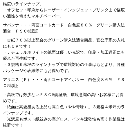
幅広いラインナップ。
・オフセット印刷からレーザー・インクジェットプリンタまで幅広
い適性を備えたマルチペーパー。
サバンナ・・・両面コートカード 白色度８０％ グリーン購入法
適合 ＦＳＣ®認証
・古紙７０％以上配合のグリーン購入法適合商品、官公庁系の入札
にもＯＫです！
・ナチュラルホワイトの紙面は優しい光沢で、印刷・加工適正にも
優れた再生紙です。
・３規格６米坪のラインナップで環境対応の仕事はもとより、各種
パッケージや表紙等にもお薦めです。
アリエス（Ｆ）・・・両面コートアイボリー 白色度８６％ ＦＳ
Ｃ®認証
・高板では数少ないＦＳＣ®認証紙、環境意識の高いお客様にお薦
めです。
・紙面は高級感ある上品な高白色（やや青味）。３規格４米坪のラ
インナップです。
・光沢度もポスト紙並みの高グロス、インキ速乾性も高く作業性は
抜群です！