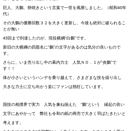
巨人、大鵬、卵焼きという言葉で一世を風靡しました。（昭和40年
代）
その大鵬の優勝回数３２を大きく更新し、今後も絶対に破られるこ
とが無い
43回まで到達したのが、現役横綱“白鵬”です。
新旧の大横綱の四股名に“鵬”の文字があるのは気分の良いもので
す。
さらに、いま売り出し中の幕内力士 人気ＮＯ．１が“炎鵬”で
す！！
体が小さいというハンデを乗り越えて、さまざまな技を繰り出し
大きな力士に立ち向かう姿にファンは熱狂しています。
国技の相撲界で実力 人気を兼ね揃えた “鵬”という 縁起の良い
文字にあやかって 弊社も令和の紙の商売で大きく羽ばたきたいと
考えます。