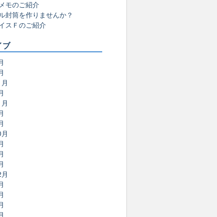
メモのご紹介
ル封筒を作りませんか？
イスＦのご紹介
イブ
月
月
1月
月
1月
月
月
0月
月
月
月
2月
月
月
月
月