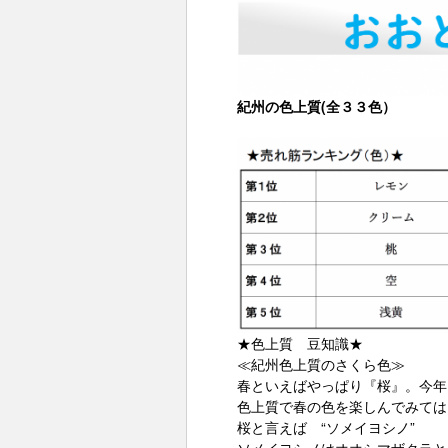
紀州の色上質(全３３色）
★色上質 豆知識★
≪紀州色上質のさくら色≫
春といえばやっぱり『桜』。今年
色上質で春の色を楽しんでみては
桜と言えば “ソメイヨシノ”