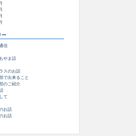
月
月
月
月
リー
通信
もやま話
ラスのお話
部で出来ること
部のご紹介
話
して
のお話
のお話