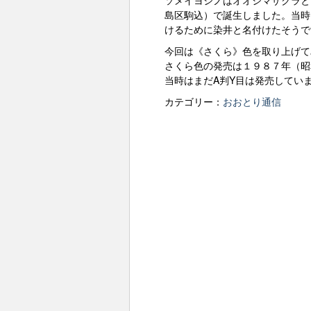
ソメイヨシノはオオシマザクラと
島区駒込）で誕生しました。当時
けるために染井と名付けたそうで
今回は《さくら》色を取り上げて
さくら色の発売は１９８７年（昭
当時はまだA判Y目は発売してい
カテゴリー：
おおとり通信