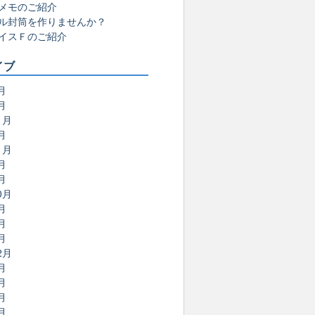
メモのご紹介
ル封筒を作りませんか？
イスＦのご紹介
イブ
月
月
1月
月
1月
月
月
0月
月
月
月
2月
月
月
月
月