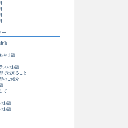
月
月
月
月
リー
通信
もやま話
ラスのお話
部で出来ること
部のご紹介
話
して
のお話
のお話