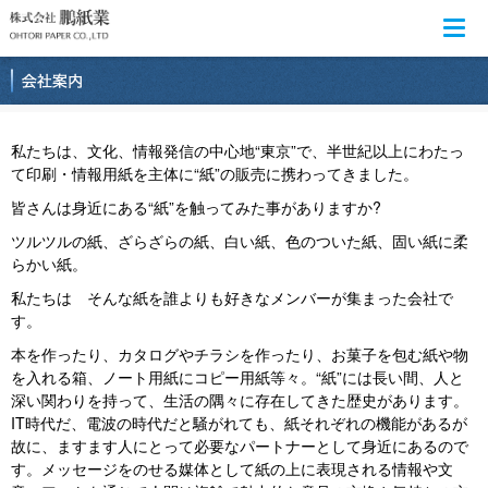
Togg
navi
私たちは、文化、情報発信の中心地“東京”で、半世紀以上にわたっ
て印刷・情報用紙を主体に“紙”の販売に携わってきました。
皆さんは身近にある“紙”を触ってみた事がありますか?
ツルツルの紙、ざらざらの紙、白い紙、色のついた紙、固い紙に柔
らかい紙。
私たちは そんな紙を誰よりも好きなメンバーが集まった会社で
す。
本を作ったり、カタログやチラシを作ったり、お菓子を包む紙や物
を入れる箱、ノート用紙にコピー用紙等々。“紙”には長い間、人と
深い関わりを持って、生活の隅々に存在してきた歴史があります。
IT時代だ、電波の時代だと騒がれても、紙それぞれの機能があるが
故に、ますます人にとって必要なパートナーとして身近にあるので
す。メッセージをのせる媒体として紙の上に表現される情報や文