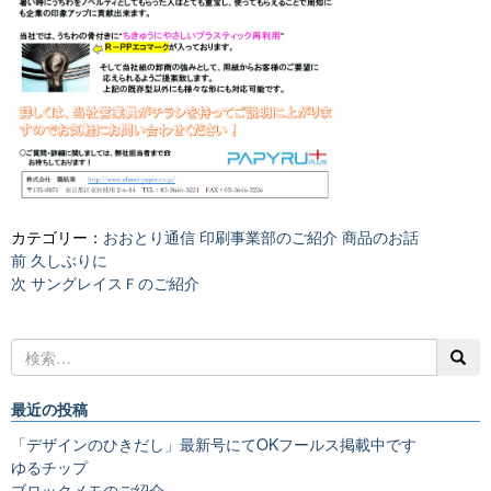
カテゴリー：
おおとり通信
印刷事業部のご紹介
商品のお話
投
前
前
久しぶりに
稿
の
次
次
サングレイスＦのご紹介
ナ
投
の
ビ
稿:
投
ゲ
稿:
ー
シ
最近の投稿
ョ
ン
「デザインのひきだし」最新号にてOKフールス掲載中です
ゆるチップ
ブロックメモのご紹介