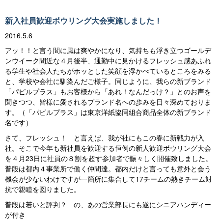
新入社員歓迎ボウリング大会実施しました！
2016.5.6
アッ！！と言う間に風は爽やかになり、気持ちも浮き立つゴールデ
ンウイーク間近な４月後半、通勤中に見かけるフレッシュ感あふれ
る学生や社会人たちがホッとした笑顔を浮かべているところをみる
と、学校や会社に馴染んだご様子。同じように、我らの新ブランド
「パピルプラス」もお客様から「あれ！なんだっけ？」とのお声を
聞きつつ、皆様に愛されるブランド名への歩みを日々深めておりま
す。（「パピルプラス」は東京洋紙協同組合商品全体の新ブランド
名です）
さて、フレッシュ！ と言えば、我が社にもこの春に新戦力が入
社。そこで今年も新社員を歓迎する恒例の新人歓迎ボウリング大会
を４月23日に社員の８割を超す参加者で賑々しく開催致しました。
普段は都内４事業所で働く仲間達。都内だけと言っても意外と会う
機会が少ないわけですが一箇所に集合して17チームの熱きチーム対
抗で親睦を図りました。
普段は若いと評判？ の、あの営業部長にも遂にシニアハンディー
が付き