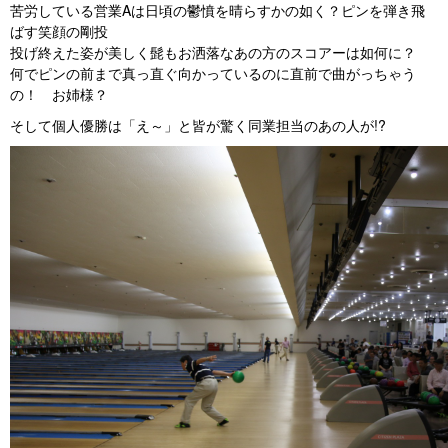
苦労している営業Aは日頃の鬱憤を晴らすかの如く？ピンを弾き飛
ばす笑顔の剛投
投げ終えた姿が美しく髭もお洒落なあの方のスコアーは如何に？
何でピンの前まで真っ直ぐ向かっているのに直前で曲がっちゃう
の！ お姉様？
そして個人優勝は「え～」と皆が驚く同業担当のあの人が!?