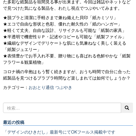
た多彩な紙製品を垣間見る事が出来ます。今回は雑誌やネットなど
で見つけた気になる製品を、わたし視点でつぶやいてみます。
★脱プラと清潔に手軽さまで兼ね備えた貝印「紙カミソリ」
★エコで自由な形状と色彩、優れた耐久性の「紙のハンガー」
★軽くて丈夫、自由な設計、リサイクルも可能な「紙製の家具」
★半透明で機密性ＵＰ・記述やコピーも可能な「紙製ファイル」
★繊細なデザインでデリケートな肌にも気兼ねなく美しく装える
「紙製ジュエリー」
★表情豊かでお手入れ不要、贈り物にも喜ばれる色鮮やかな「紙製
フラワー＆観葉植物」
コロナ禍の辛抱はもう暫く続きますが、おうち時間で自分に合った
紙製品を見つけるブラブラ時間など楽しまれては如何でしょうか？
カテゴリー：
おおとり通信
つぶやき
最近の投稿
「デザインのひきだし」最新号にてOKフールス掲載中です