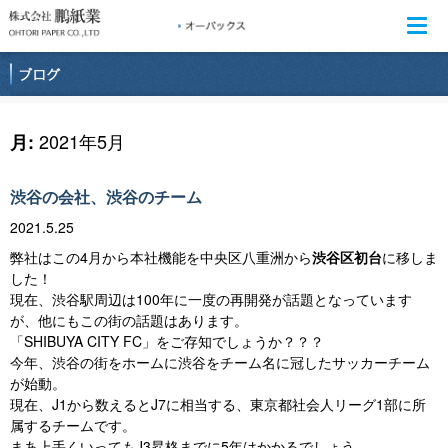
Togg
navi
2021年5月
月:
渋谷の会社、渋谷のチーム
2021.5.25
弊社はこの4月から本社機能を中央区八重洲から
渋谷区初台
に移しま
した！
現在、渋谷駅周辺は100年に一度の再開発が話題となっています
が、他にもこの街の話題はあります。
「SHIBUYA CITY FC」をご存知でしょうか？？？
今年、渋谷の街をホームに渋谷をチーム名に冠したサッカーチーム
が始動。
現在、J1から数えるとJ7に相当する、東京都社会人リーグ1部に所
属するチームです。
まあ上手くいってもJ3昇格までに5年はかかるでしょう。